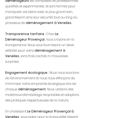
déménageurs
est composée de professionnels
qualifiés et expérimentés. Ils sont formés pour
manipuler vos biens avec le plus grand soin,
garantissant ainsi leur sécurité tout au long du
processus de
déménagement à Venelles
.
Transparence tarifaire :
Chez
Le
Déménageur Provençal
, nous croyons en la
transparence. Nous vous fournissons un devis
détaillé pour votre
déménagement à
Venelles
, sans frais cachés ni mauvaises
surprises.
Engagement écologique :
Nous nous soucions
de l'environnement et nous nous efforçons de
minimiser notre empreinte écologique lors de
chaque
déménagement
. Nous utilisons des
matériaux d'emballage recyclables et adoptons
des pratiques respectueuses de la nature.
En choisissant
Le Déménageur Provençal à
Venelles
, vous optez pour la tranquillité d'esprit.