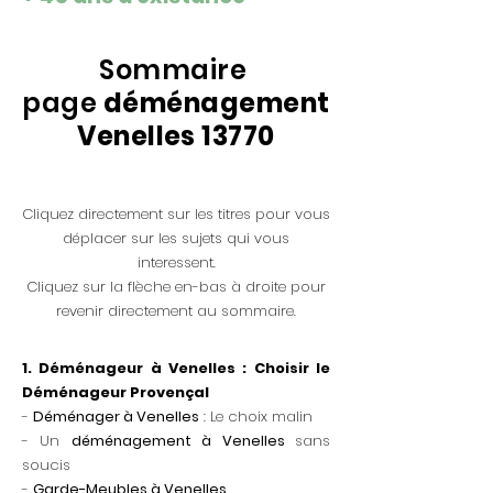
Sommaire
page
déménagement
Venelles 13770
Cliquez directement sur les titres pour vous
déplacer sur les sujets qui vous
interessent.
Cliquez sur la flèche en-bas à droite pour
revenir directement au sommaire.
1.
Déménageur à Venelles : Choisir le
Déménageur Provençal
-
Déménager à Venelles
: Le choix malin
-
Un
déménagement à Venelles
sans
soucis
-
Garde-Meubles à Venelles