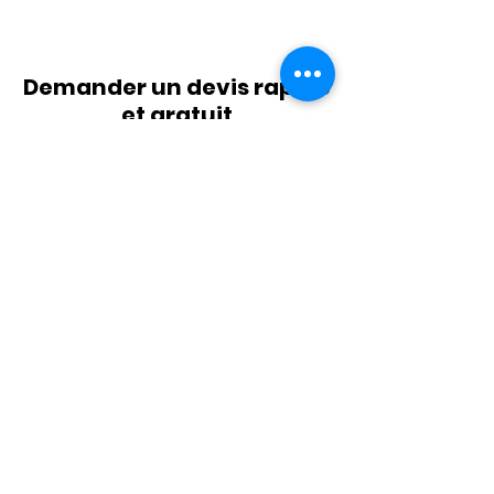
Demander un devis rapide
et gratuit
Vous avez confiance
au
Déménageur
Provençal
? Vous pouvez
demander un devis dès à présent :
Prénom
Nom de famille
E-mail